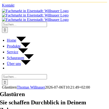
Zum
Kontakt
Facebook
Instagram
Inhalt
springen
Suche
nach:
Home
Pro­dukte
Ser­vice
Schau­raum
Über uns
Suche
nach:
Glas­tü­ren
Thomas Willnauer
2026-07-06T10:21:49+02:00
Glas­tü­ren
Sie schaf­fen Durch­blick in Dei­nem