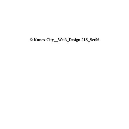
© Kunex City__Weiß_Design 21S_Set06