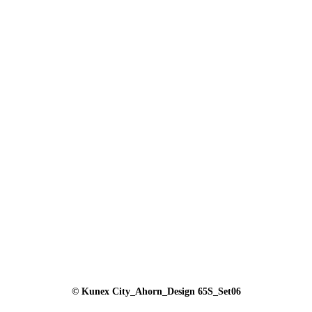
© Kunex City_Ahorn_Design 65S_Set06