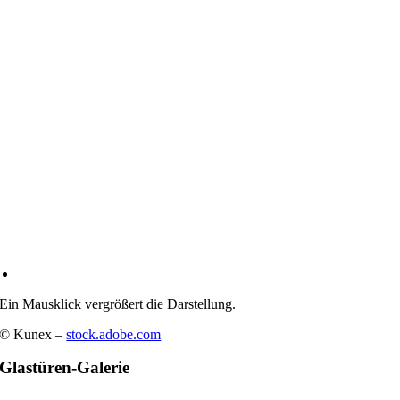
Ein Maus­klick ver­grö­ßert die Darstellung.
© Kunex –
stock.adobe.com
Glas­tü­ren-Gale­rie