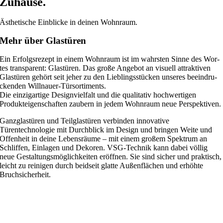
Zuhause.
Ästhe­ti­sche Ein­bli­cke in dei­nen Wohnraum.
Mehr über Glastüren
Ein Erfolgs­re­zept in einem Wohn­raum ist im wahrs­ten Sinne des Wor­
tes trans­pa­rent: Glas­tü­ren. Das große Ange­bot an visu­ell attrak­ti­ven
Glastüren gehört seit jeher zu den Lieb­lings­stü­cken unse­res beeindru­
ckenden Willnauer-Türsortiments.
Die ein­zig­ar­tige Design­viel­falt und die qua­li­ta­tiv hoch­wer­ti­gen
Produkt­eigen­schaften zau­bern in jedem Wohn­raum neue Perspektiven.
Ganzglastüren und Teil­glas­tü­ren ver­bin­den inno­va­tive
Türentechnologie mit Durch­blick im Design und brin­gen Weite und
Offen­heit in deine Lebens­räume – mit einem gro­ßem Spek­trum an
Schlif­fen, Ein­la­gen und Deko­ren. VSG-Tech­nik kann dabei völ­lig
neue Gestal­tungs­mög­lich­kei­ten eröff­nen. Sie sind sicher und prak­tisch,
leicht zu rei­ni­gen durch beid­seit glatte Außen­flä­chen und erhöhte
Bruchsicherheit.