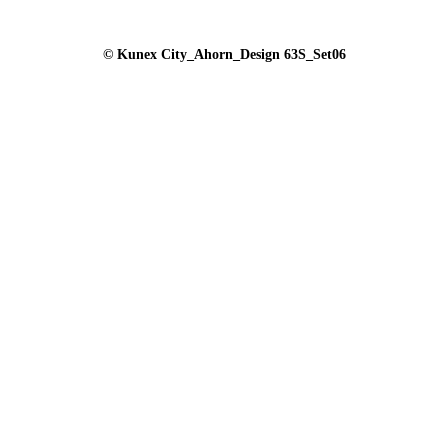
© Kunex City_Ahorn_Design 63S_Set06