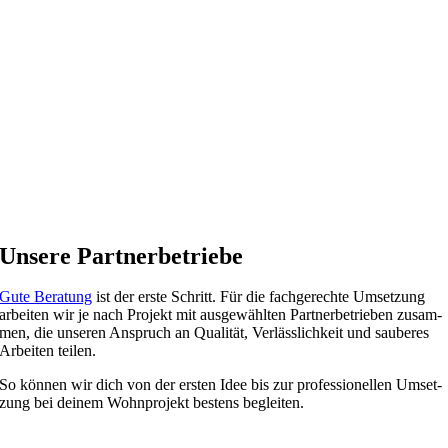
Unsere Part­ner­be­triebe
Gute Bera­tung
ist der erste Schritt. Für die fach­ge­rechte Umset­zung
arbei­ten wir je nach Pro­jekt mit aus­ge­wähl­ten Part­ner­be­trie­ben zusam­
men, die unse­ren Anspruch an Qua­li­tät, Ver­läss­lich­keit und sau­be­res
Arbei­ten teilen.
So kön­nen wir dich von der ers­ten Idee bis zur pro­fes­sio­nel­len Umset­
zung bei dei­nem Wohn­pro­jekt bes­tens begleiten.