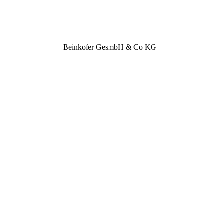
Bein­ko­fer Ges­mbH & Co KG