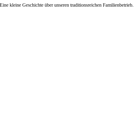
Eine kleine Geschichte über unse­ren tra­di­ti­ons­rei­chen Familienbetrieb.