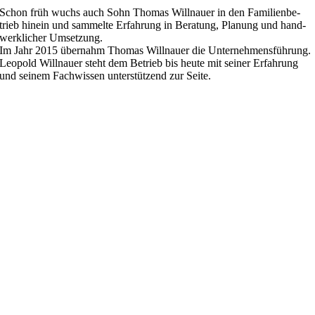
Schon früh wuchs auch Sohn Tho­mas Will­nauer in den Fami­li­en­be­
trieb hin­ein und sam­melte Erfah­rung in Bera­tung, Pla­nung und hand­
werk­li­cher Umsetzung.
Im Jahr 2015 über­nahm Tho­mas Will­nauer die Unter­neh­mens­füh­rung.
Leo­pold Will­nauer steht dem Betrieb bis heute mit sei­ner Erfah­rung
und sei­nem Fach­wis­sen unter­stüt­zend zur Seite.