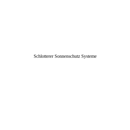
Schlot­te­rer Son­nen­schutz Systeme