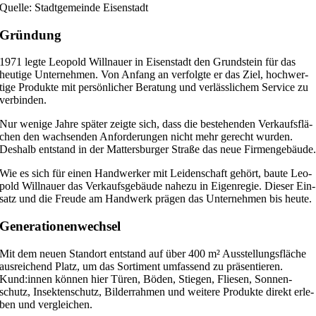
Quelle: Stadt­ge­meinde Eisenstadt
Grün­dung
1971 legte Leo­pold Will­nauer in Eisen­stadt den Grund­stein für das
heu­tige Unter­neh­men. Von Anfang an ver­folgte er das Ziel, hoch­wer­
tige Pro­dukte mit per­sön­li­cher Bera­tung und ver­läss­li­chem Ser­vice zu
verbinden.
Nur wenige Jahre spä­ter zeigte sich, dass die bestehen­den Ver­kaufs­flä­
chen den wach­sen­den Anfor­de­run­gen nicht mehr gerecht wur­den.
Des­halb ent­stand in der Mat­ters­bur­ger Straße das neue Firmengebäude
Wie es sich für einen Hand­wer­ker mit Lei­den­schaft gehört, baute Leo­
pold Will­nauer das Ver­kaufs­ge­bäude nahezu in Eigen­re­gie. Die­ser Ein­
satz und die Freude am Hand­werk prä­gen das Unter­neh­men bis heute.
Gene­ra­tio­nen­wech­sel
Mit dem neuen Stand­ort ent­stand auf über 400 m² Aus­stel­lungs­flä­che
aus­rei­chend Platz, um das Sor­ti­ment umfas­send zu prä­sen­tie­ren.
Kund:innen kön­nen hier Türen, Böden, Stie­gen, Flie­sen, Son­nen­
schutz, Insek­ten­schutz, Bil­der­rah­men und wei­tere Pro­dukte direkt erle­
ben und vergleichen.