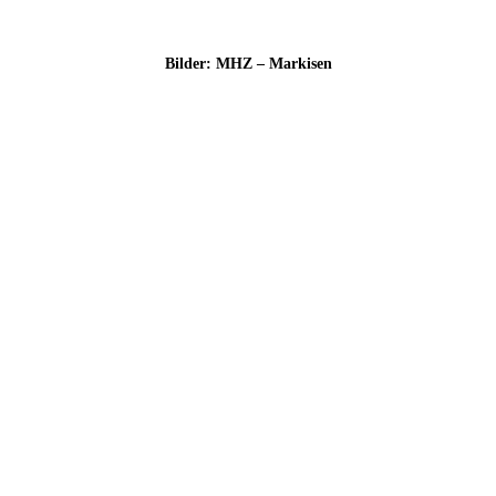
Bil­der: MHZ – Markisen