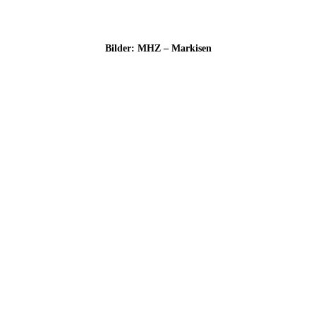
Bil­der: MHZ – Markisen