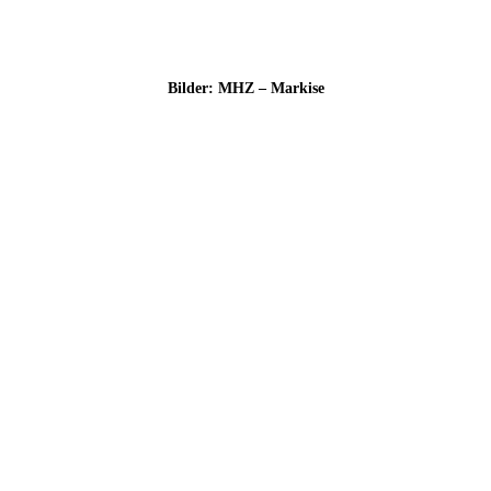
Bil­der: MHZ – Markise