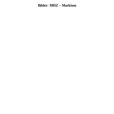
Bil­der: MHZ – Markisen