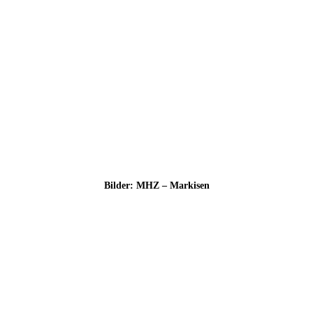
Bil­der: MHZ – Markisen