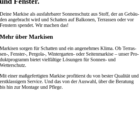
und Fenster.
Deine Mar­kise als aus­fahr­ba­rer Son­nen­schutz aus Stoff, der an Gebäu­
den ange­bracht wird und Schat­ten auf Bal­ko­nen, Ter­ras­sen oder vor
Fens­tern spen­det. Wir machen das!
Mehr über Markisen
Mar­ki­sen sor­gen für Schat­ten und ein ange­neh­mes Klima. Ob Ter­ras­
sen-, Fens­ter-, Per­gola-, Win­ter­gar­ten- oder Sei­ten­mar­kise – unser Pro­
dukt­pro­gramm bie­tet viel­fäl­tige Lösun­gen für Son­nen- und
Wetterschutz.
Mit einer maß­ge­fer­tig­ten Mar­kise pro­fi­tierst du von bes­ter Qua­li­tät und
erst­klas­si­gem Ser­vice. Und das von der Aus­wahl, über die Bera­tung
bis hin zur Mon­tage und Pflege.