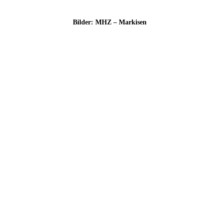
Bil­der: MHZ – Markisen