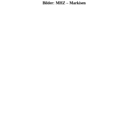
Bil­der: MHZ – Markisen