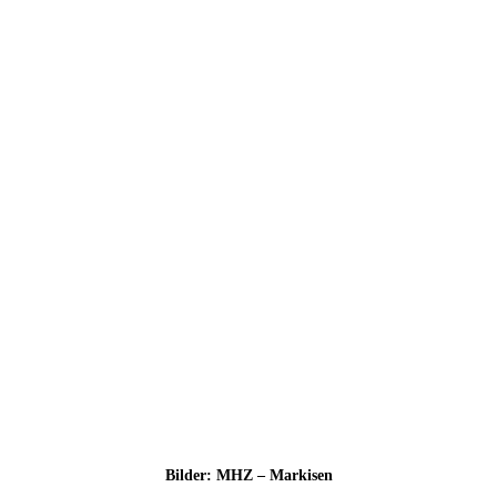
Bil­der: MHZ – Markisen