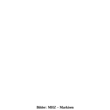
Bil­der: MHZ – Markisen