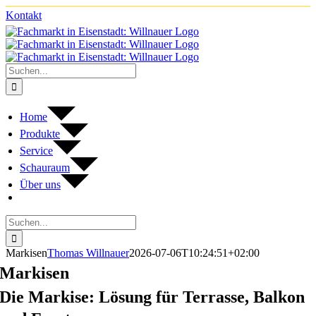
Zum
Kontakt
Facebook
Instagram
Inhalt
springen
Suche
nach:
Home
Pro­dukte
Ser­vice
Schau­raum
Über uns
Suche
nach:
Mar­ki­sen
Thomas Willnauer
2026-07-06T10:24:51+02:00
Mar­ki­sen
Die Mar­kise: Lösung für Ter­rasse, Bal­kon