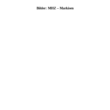
Bil­der: MHZ – Markisen