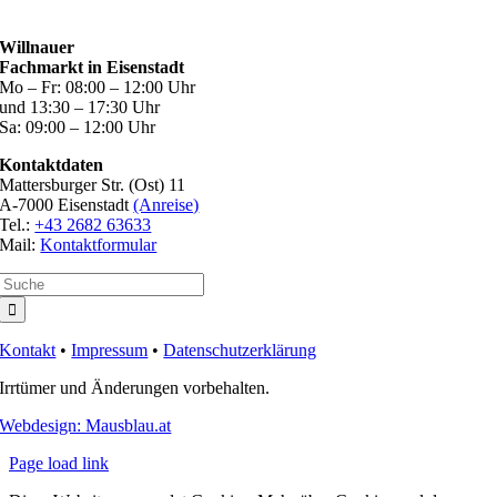
Will­nauer
Fach­markt in Eisenstadt
Mo – Fr: 08:00 – 12:00 Uhr
und 13:30 – 17:30 Uhr
Sa: 09:00 – 12:00 Uhr
Kon­takt­da­ten
Mat­ters­bur­ger Str. (Ost) 11
A-7000 Eisen­stadt
(Anreise)
Tel.:
+43 2682 63633
Mail:
Kon­takt­for­mu­lar
Suche
nach:
Kon­takt
•
Impres­sum
•
Daten­schutz­er­klä­rung
Irr­tü­mer und Ände­run­gen vorbehalten.
Web­de­sign: Mausblau.at
Page load link